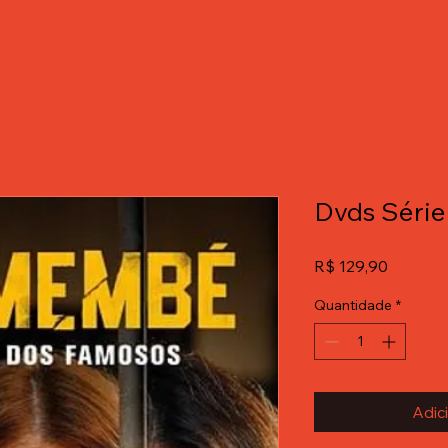
Dvds Séri
Preço
R$ 129,90
Quantidade
*
Adic