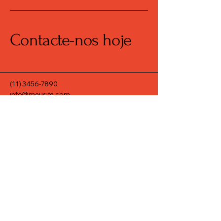
Contacte-nos hoje
(11) 3456-7890
info@meusite.com
Rua Prates, 194 - Bom
Retiro, São Paulo - SP,
01121-000
Política de Privacidade
Declaração de acessibilidade