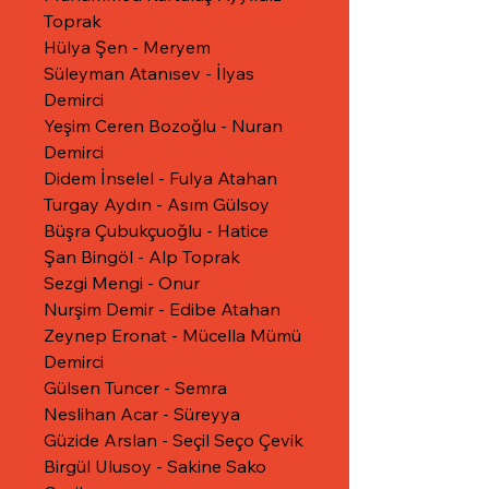
Toprak
Hülya Şen - Meryem
Süleyman Atanısev - İlyas
Demirci
Yeşim Ceren Bozoğlu - Nuran
Demirci
Didem İnselel - Fulya Atahan
Turgay Aydın - Asım Gülsoy
Büşra Çubukçuoğlu - Hatice
Şan Bingöl - Alp Toprak
Sezgi Mengi - Onur
Nurşim Demir - Edibe Atahan
Zeynep Eronat - Mücella Mümü
Demirci
Gülsen Tuncer - Semra
Neslihan Acar - Süreyya
Güzide Arslan - Seçil Seço Çevik
Birgül Ulusoy - Sakine Sako