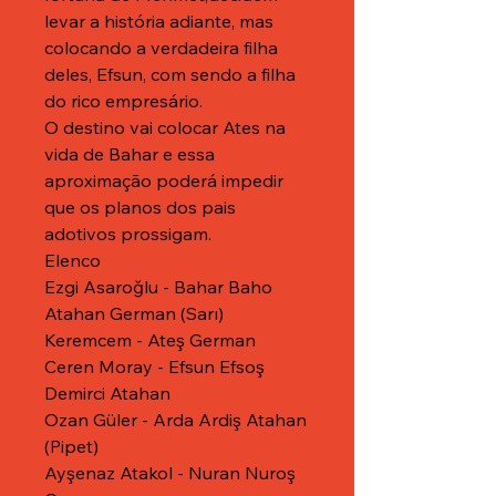
levar a história adiante, mas
colocando a verdadeira filha
deles, Efsun, com sendo a filha
do rico empresário.
O destino vai colocar Ates na
vida de Bahar e essa
aproximação poderá impedir
que os planos dos pais
adotivos prossigam.
Elenco
Ezgi Asaroğlu - Bahar Baho
Atahan German (Sarı)
Keremcem - Ateş German
Ceren Moray - Efsun Efsoş
Demirci Atahan
Ozan Güler - Arda Ardiş Atahan
(Pipet)
Ayşenaz Atakol - Nuran Nuroş