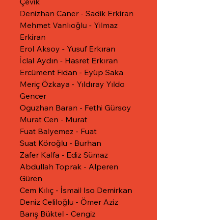
Çevik
Denizhan Caner - Sadik Erkiran
Mehmet Vanlıoğlu - Yilmaz
Erkiran
Erol Aksoy - Yusuf Erkıran
İclal Aydın - Hasret Erkıran
Ercüment Fidan - Eyüp Saka
Meriç Özkaya - Yıldıray Yıldo
Gencer
Oguzhan Baran - Fethi Gürsoy
Murat Cen - Murat
Fuat Balyemez - Fuat
Suat Köroğlu - Burhan
Zafer Kalfa - Ediz Sümaz
Abdullah Toprak - Alperen
Güren
Cem Kılıç - İsmail Iso Demirkan
Deniz Celiloğlu - Ömer Aziz
Barış Büktel - Cengiz