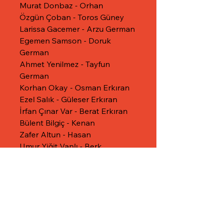
Murat Donbaz - Orhan
Özgün Çoban - Toros Güney
Larissa Gacemer - Arzu German
Egemen Samson - Doruk
German
Ahmet Yenilmez - Tayfun
German
Korhan Okay - Osman Erkıran
Ezel Salık - Güleser Erkıran
İrfan Çınar Var - Berat Erkıran
Bülent Bilgiç - Kenan
Zafer Altun - Hasan
Umur Yiğit Vanlı - Berk
Murat Soydan - Nedim
Nihal Menzil - Refika
Ayla Algan - Ayten
Ergül Coşkun - Esma Gülsoy
Derya Uçar - Arzu
İrem Hatun Bora - Esma