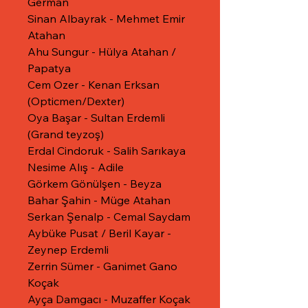
German
Sinan Albayrak - Mehmet Emir
Atahan
Ahu Sungur - Hülya Atahan /
Papatya
Cem Ozer - Kenan Erksan
(Opticmen/Dexter)
Oya Başar - Sultan Erdemli
(Grand teyzoş)
Erdal Cindoruk - Salih Sarıkaya
Nesime Alış - Adile
Görkem Gönülşen - Beyza
Bahar Şahin - Müge Atahan
Serkan Şenalp - Cemal Saydam
Aybüke Pusat / Beril Kayar -
Zeynep Erdemli
Zerrin Sümer - Ganimet Gano
Koçak
Ayça Damgacı - Muzaffer Koçak