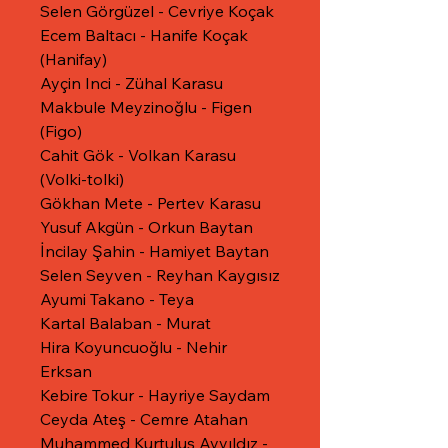
Selen Görgüzel - Cevriye Koçak
Ecem Baltacı - Hanife Koçak
(Hanifay)
Ayçin Inci - Zühal Karasu
Makbule Meyzinoğlu - Figen
(Figo)
Cahit Gök - Volkan Karasu
(Volki-tolki)
Gökhan Mete - Pertev Karasu
Yusuf Akgün - Orkun Baytan
İncilay Şahin - Hamiyet Baytan
Selen Seyven - Reyhan Kaygısız
Ayumi Takano - Teya
Kartal Balaban - Murat
Hira Koyuncuoğlu - Nehir
Erksan
Kebire Tokur - Hayriye Saydam
Ceyda Ateş - Cemre Atahan
Muhammed Kurtuluş Ayyıldız -